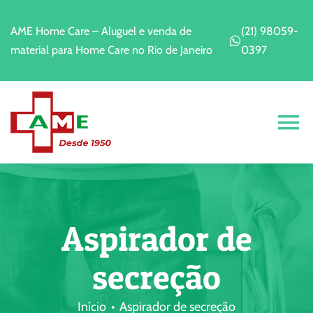
Ir
para
AME Home Care – Aluguel e venda de
(21) 98059-
o
material para Home Care no Rio de Janeiro
0397
conteúdo
Alt
Na
Home
A Empresa
Aspirador de
secreção
Alugar
Início
Aspirador de secreção