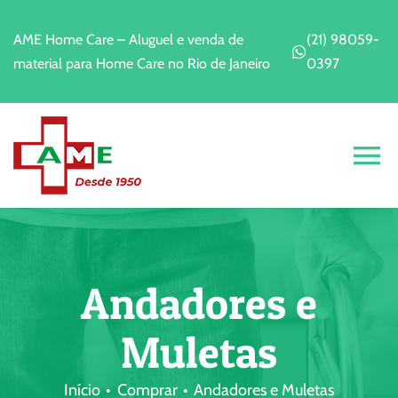
Ir
para
AME Home Care – Aluguel e venda de
(21) 98059-
o
material para Home Care no Rio de Janeiro
0397
conteúdo
Alt
Na
Home
A Empresa
Andadores e
Muletas
Alugar
Início
Comprar
Andadores e Muletas