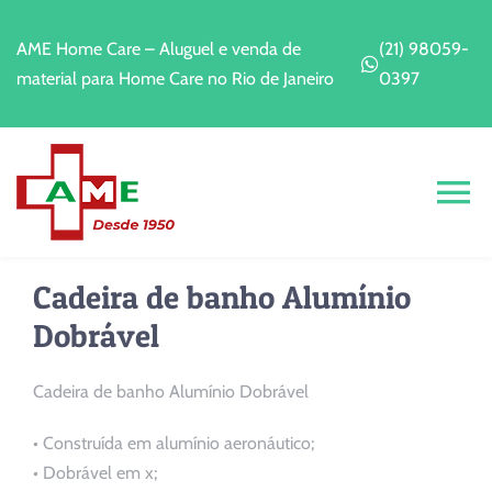
Ir
para
AME Home Care – Aluguel e venda de
(21) 98059-
o
material para Home Care no Rio de Janeiro
0397
conteúdo
Alt
Na
Home
Cadeira de banho Alumínio
Dobrável
A Empresa
Cadeira de banho Alumínio Dobrável
Alugar
• Construída em alumínio aeronáutico;
• Dobrável em x;