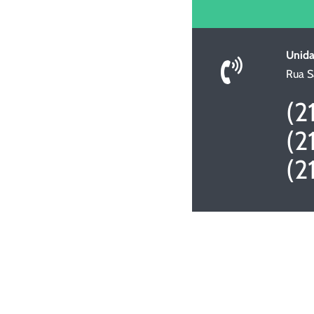
Unid
Rua S
(2
(2
(2