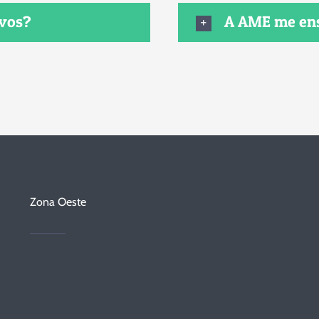
ovos?
A AME me ens
Zona Oeste