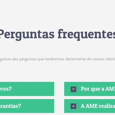
Perguntas frequente
gumas das perguntas que recebemos diariamente de nossos client
ovos?
Por que a AM
rantias?
A AME realiz