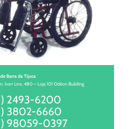
de Barra da Tijuca
in. Ivan Lins, 480 – Loja 101 Odèon Building
1) 2493-6200
1) 3802-6660
1) 98059-0397