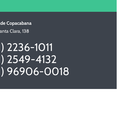
ade Copacabana
anta Clara, 138
1) 2236-1011
1) 2549-4132
1) 96906-0018