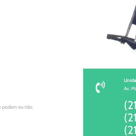
Unida
Av. M
(2
s e podem ou não
(2
(2