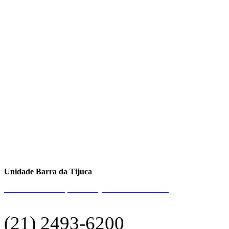
Unidade Barra da Tijuca
Av. Min. Ivan Lins, 480 – Loja 101 Odèon Building
(21) 2493-6200