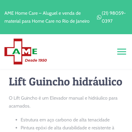
Ir
para
AME Home Care – Aluguel e venda de
(21) 98059-
o
material para Home Care no Rio de Janeiro
0397
conteúdo
Alt
Na
Home
Lift Guincho hidráulico
A Empresa
O Lift Guincho é um Elevador manual e hidráulico para
acamados.
Alugar
Estrutura em aço carbono de alta tenacidade
Pintura epóxi de alta durabilidade e resistente à