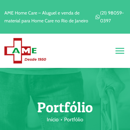
Ir
para
AME Home Care – Aluguel e venda de
(21) 98059-
o
material para Home Care no Rio de Janeiro
0397
conteúdo
Alt
Na
Home
A Empresa
Portfólio
Alugar
Início
Portfólio