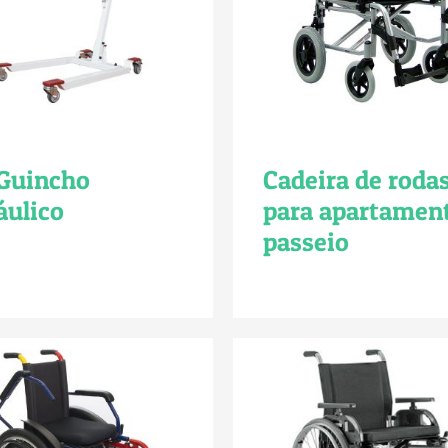
 Guincho
Cadeira de roda
áulico
para apartamen
passeio