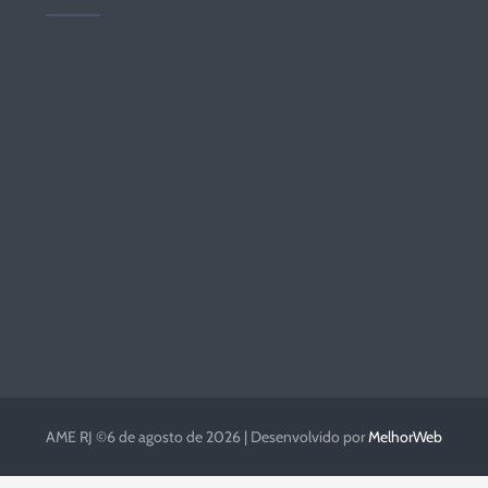
AME RJ ©6 de agosto de 2026 | Desenvolvido por
MelhorWeb