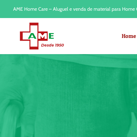
Ir
AME Home Care – Aluguel e venda de material para Home C
para
o
conteúdo
Home