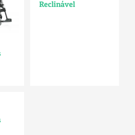
Reclinável
s
s